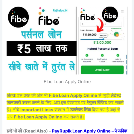
Fibe Loan Apply Online
अंततः
इस तरह की और भी
Fibe Loan Apply Online
से जुड़ी
लेटेस्ट
जानकारी
प्राप्त करने के लिए, आप इस वेबसाइट पर
रेगुलर विजिट
कर सकते
हैं। नीचे
Important Links
सेक्शन में
डायरेक्ट लिंक
दिया गया है जहां से
आप
Fibe Loan Apply Online
कर सकते हैं।
इन्हें भी पढ़ें (Read Also) –
PayRupik Loan Apply Online – पे रूपिक