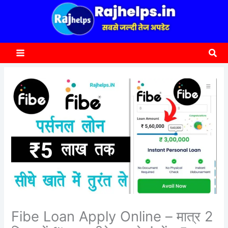
content
a
r
c
Sea
h
Fibe Loan Apply Online – मात्र 2