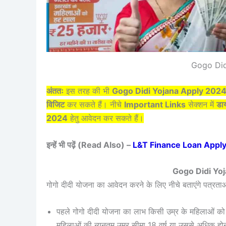
Gogo Did
अंततः
इस तरह की भी
Gogo Didi Yojana Apply 202
विजिट
कर सकते हैं। नीचे
Important Links
सेक्शन में
डाय
2024
हेतु आवेदन कर सकते हैं।
इन्हें भी पढ़ें (Read Also) –
L&T Finance Loan Apply Onli
Gogo Didi Yoj
गोगो दीदी योजना का आवेदन करने के लिए नीचे बताएंगे पत्रता
पहले गोगो दीदी योजना का लाभ किसी उम्र के महिलाओं को 
महिलाओं की न्यूनतम उम्र सीमा 18 वर्ष या उससे अधिक हो