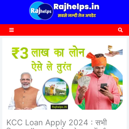
content
a
r
c
Sea
h
KCC Loan Apply 2024 : सभी