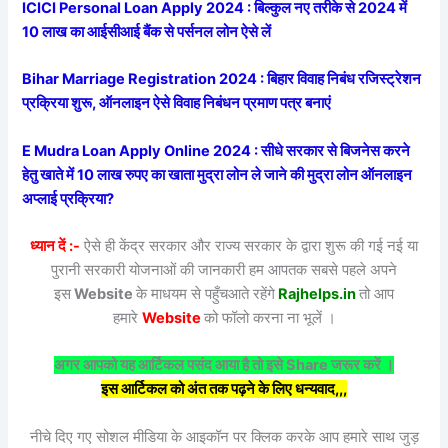
ICICI Personal Loan Apply 2024 : बिल्कुल नए तरीके से 2024 में
10 लाख का आईसीआई बैंक से पर्सनल लोन ऐसे लें
Bihar Marriage Registration 2024 : बिहार विवाह निबंध रजिस्ट्रेशन
प्रक्रिया शुरू, ऑनलाइन ऐसे विवाह निबंधन प्रमाण पत्र बनाएं
E Mudra Loan Apply Online 2024 : सीधे सरकार से बिजनेस करने
हेतु खाते में 10 लाख रुपए का खाता मुद्रा लोन ले जाने की मुद्रा लोन ऑनलाइन
अप्लाई प्रक्रिया?
ध्यान दें :-
ऐसे ही केंद्र सरकार और राज्य सरकार के द्वारा शुरू की गई नई या
पुरानी सरकारी योजनाओं की जानकारी हम आपतक सबसे पहले अपने
इस
Website
के माधयम से पहुँचआते रहेंगे
Rajhelps.in
तो आप
हमारे
Website
को फॉलो करना ना भूलें ।
अगर आपको यह आर्टिकल पसंद आया है तो इसे Share जरूर करें ।
इस आर्टिकल को अंत तक पढ़ने के लिए धन्यवाद,,,
नीचे दिए गए सोशल मीडिया के आइकॉन पर क्लिक करके आप हमारे साथ जुड़