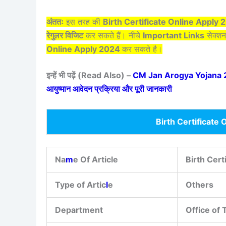
अंततः
इस तरह की
Birth Certificate Online Apply
रेगुलर विजिट
कर सकते हैं। नीचे
Important Links
सेक्शन 
Online Apply 2024
कर सकते है।
इन्हें भी पढ़ें (Read Also) –
CM Jan Arogya Yojana 2
आयुष्मान आवेदन प्रक्रिया और पूरी जानकारी
Birth Certificate
Na
m
e Of Article
Birth Cert
Type of Artic
l
e
Others
Department
Office of