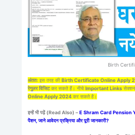
Birth Certi
अंततः
इस तरह की
Birth Certificate Online Apply
रेगुलर विजिट
कर सकते हैं। नीचे
Important Links
सेक्शन 
Online Apply 2024
कर सकते है।
इन्हें भी पढ़ें (Read Also) –
E Shram Card Pension Yojan
पेंशन, जाने आवेदन प्रक्रिया और पूरी जानकारी?