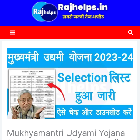
content
a
r
c
Sea
h
Mukhyamantri Udyami Yojana