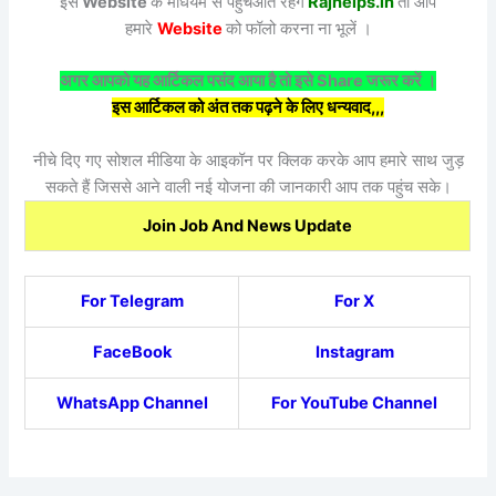
इस
Website
के माधयम से पहुँचआते रहेंगे
Rajhelps.in
तो आप
हमारे
Website
को फॉलो करना ना भूलें ।
अगर आपको यह आर्टिकल पसंद आया है तो इसे Share जरूर करें ।
इस आर्टिकल को अंत तक पढ़ने के लिए धन्यवाद,,,
नीचे दिए गए सोशल मीडिया के आइकॉन पर क्लिक करके आप हमारे साथ जुड़
सकते हैं जिससे आने वाली नई योजना की जानकारी आप तक पहुंच सके।
Join Job And News Update
For Telegram
For X
FaceBook
Instagram
WhatsApp Channel
For YouTube Channel