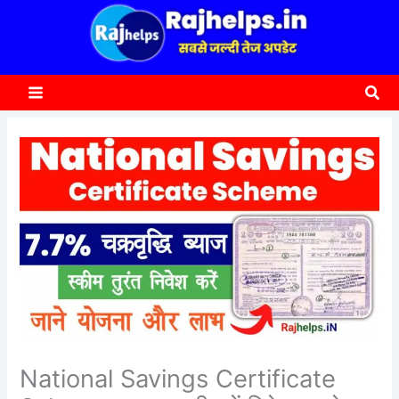
content
a
r
c
Sea
h
National Savings Certificate