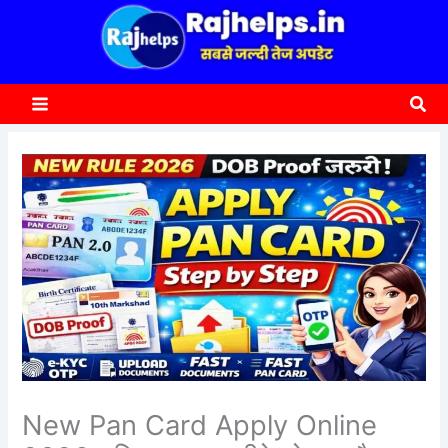
content
a
r
c
Sea
h
New Pan Card Apply Online