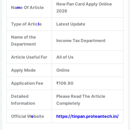
New Pan Card Apply Online
Na
m
e Of Article
2026
Type of Artic
l
e
Latest Update
Name of the
Income Tax Department
Department
Article Useful For
All of Us
Apply Mode
Online
Application Fee
₹106.90
Detailed
Please Read The Article
Information
Completely
Official W
e
bsite
https://tinpan.proteantech.in/