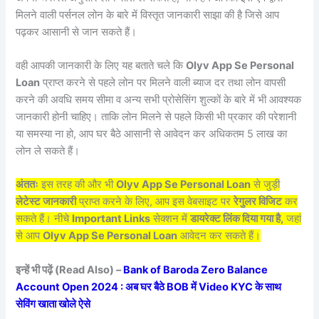
मिलने वाली पर्सनल लोन के बारे में विस्तृत जानकारी साझा की है जिसे आप
पढ़कर आसानी से जान सकते हैं।
वही आपकी जानकारी के लिए यह बताते चले कि
Olyv App Se Personal
Loan
प्राप्त करने से पहले लोन पर मिलने वाली ब्याज दर तथा लोन वापसी
करने की अवधि समय सीमा व अन्य सभी प्रोसेसिंग शुल्कों के बारे में भी आवश्यक
जानकारी होनी चाहिए। ताकि लोन मिलने से पहले किसी भी प्रकार की परेशानी
या समस्या ना हो, आप घर बैठे आसानी से आवेदन कर अधिकतम 5 लाख का
लोन ले सकते हैं।
अंततः
इस तरह की और भी
Olyv App Se Personal Loan
से जुड़ी
लेटेस्ट जानकारी
प्राप्त करने के लिए, आप इस वेबसाइट पर
रेगुलर विजिट
कर
सकते हैं। नीचे
Important Links
सेक्शन में
डायरेक्ट लिंक दिया गया है,
जहां
से आप
Olyv App Se Personal Loan
आवेदन कर सकते हैं।
इन्हें भी पढ़ें (Read Also) –
Bank of Baroda Zero Balance
Account Open 2024 : अब घर बैठे BOB में Video KYC के साथ
सेविंग खाता खोले ऐसे