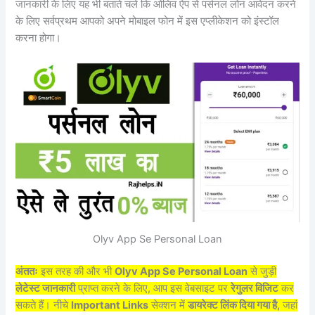
जानकारी के लिए यह भी बताते चले कि ओलिव ऐप से पर्सनल लोन आवेदन करने
के लिए सर्वप्रथम आपको अपने मोबाइल फोन में इस एप्लीकेशन को इंस्टॉल
करना होगा।
Olyv App Se Personal Loan
अंततः
इस तरह की और भी
Olyv App Se Personal Loan
से जुड़ी
लेटेस्ट जानकारी
प्राप्त करने के लिए, आप इस वेबसाइट पर
रेगुलर विजिट
कर
सकते हैं। नीचे
Important Links
सेक्शन में
डायरेक्ट लिंक दिया गया है,
जहां