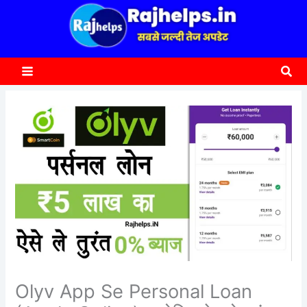
content
a
r
c
Sea
h
Olyv App Se Personal Loan