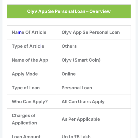
Olyv App Se Personal Loan – Overview
Na
m
e Of Article
Olyv App Se Personal Loan
Type of Artic
l
e
Others
Name of the App
Olyv (Smart Coin)
Apply Mode
Online
Type of Loan
Personal Loan
Who Can Apply?
All Can Users Apply
Charges of
As Per Applicable
Application
Loan Amount
Up to ₹5 Lakh