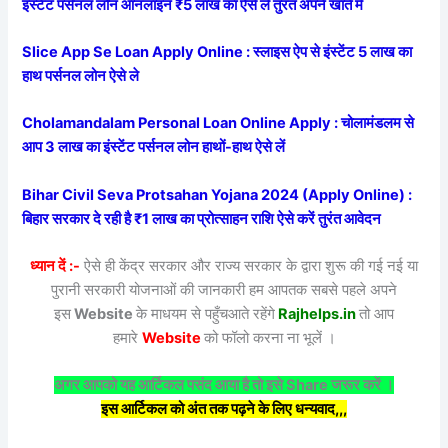
इंस्टेंट पर्सनल लोन ऑनलाइन ₹5 लाख का ऐसे ले तुरंत अपने खाते में
Slice App Se Loan Apply Online : स्लाइस ऐप से इंस्टेंट 5 लाख का
हाथ पर्सनल लोन ऐसे ले
Cholamandalam Personal Loan Online Apply : चोलामंडलम से
आप 3 लाख का इंस्टेंट पर्सनल लोन हाथों-हाथ ऐसे लें
Bihar Civil Seva Protsahan Yojana 2024 (Apply Online) :
बिहार सरकार दे रही है ₹1 लाख का प्रोत्साहन राशि ऐसे करें तुरंत आवेदन
ध्यान दें :-
ऐसे ही केंद्र सरकार और राज्य सरकार के द्वारा शुरू की गई नई या
पुरानी सरकारी योजनाओं की जानकारी हम आपतक सबसे पहले अपने
इस
Website
के माधयम से पहुँचआते रहेंगे
Rajhelps.in
तो आप
हमारे
Website
को फॉलो करना ना भूलें ।
अगर आपको यह आर्टिकल पसंद आया है तो इसे Share जरूर करें ।
इस आर्टिकल को अंत तक पढ़ने के लिए धन्यवाद,,,