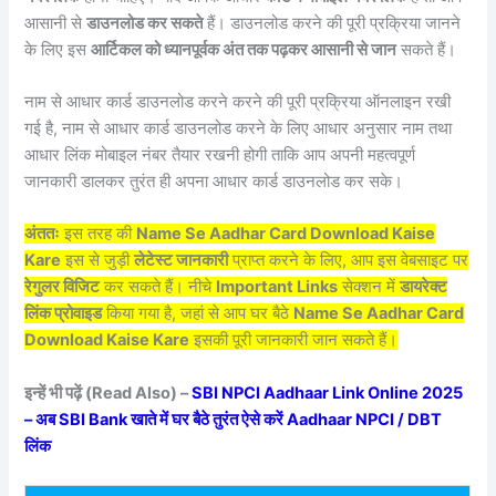
आसानी से
डाउनलोड कर सकते
हैं। डाउनलोड करने की पूरी प्रक्रिया जानने
के लिए इस
आर्टिकल को ध्यानपूर्वक अंत तक पढ़कर आसानी से जान
सकते हैं।
नाम से आधार कार्ड डाउनलोड करने करने की पूरी प्रक्रिया ऑनलाइन रखी
गई है, नाम से आधार कार्ड डाउनलोड करने के लिए आधार अनुसार नाम तथा
आधार लिंक मोबाइल नंबर तैयार रखनी होगी ताकि आप अपनी महत्वपूर्ण
जानकारी डालकर तुरंत ही अपना आधार कार्ड डाउनलोड कर सके।
अंततः
इस तरह की
Name Se Aadhar Card Download Kaise
Kare
इस से जुड़ी
लेटेस्ट जानकारी
प्राप्त करने के लिए, आप इस वेबसाइट पर
रेगुलर विजिट
कर सकते हैं। नीचे
Important Links
सेक्शन में
डायरेक्ट
लिंक प्रोवाइड
किया गया है, जहां से आप घर बैठे
Name Se Aadhar Card
Download Kaise Kare
इसकी पूरी जानकारी जान सकते हैं।
इन्हें भी पढ़ें (Read Also) –
SBI NPCI Aadhaar Link Online 2025
– अब SBI Bank खाते में घर बैठे तुरंत ऐसे करें Aadhaar NPCI / DBT
लिंक