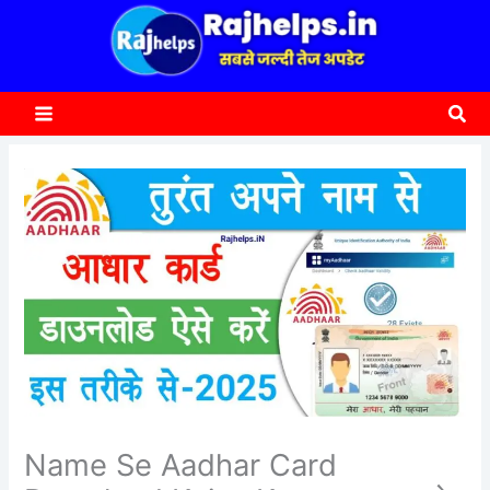
content
a
r
c
Sea
h
Name Se Aadhar Card