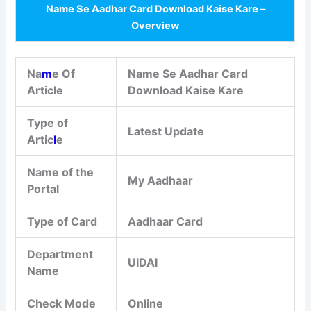
Name Se Aadhar Card Download Kaise Kare –
Overview
Na
m
e Of
Name Se Aadhar Card
Article
Download Kaise Kare
Type of
Latest Update
Artic
l
e
Name of the
My Aadhaar
Portal
Type of Card
Aadhaar Card
Department
UIDAI
Name
Check Mode
Online