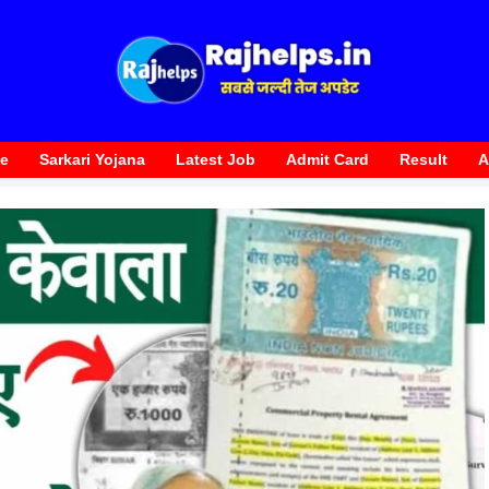
te
Sarkari Yojana
Latest Job
Admit Card
Result
A