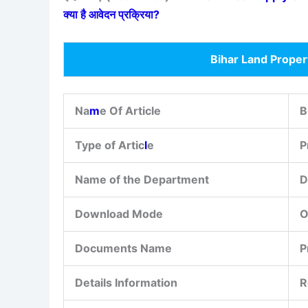
क्या है आवेदन प्रक्रिया?
Bihar Land Prope
Na
m
e Of Article
B
Type of Artic
l
e
P
Name of the Department
D
Download Mode
O
Documents Name
P
Details Information
R