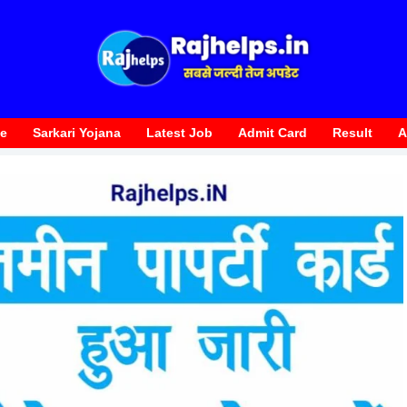
te
Sarkari Yojana
Latest Job
Admit Card
Result
A