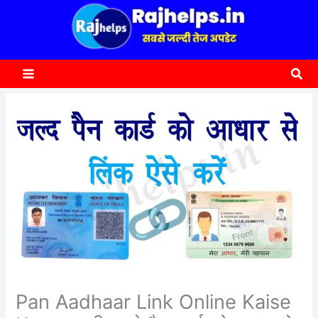
content
a
r
c
Sea
h
Pan Aadhaar Link Online Kaise