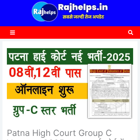
content
a
r
c
Sea
h
Patna High Court Group C