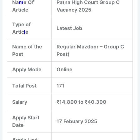
Na
m
e Of
Patna High Court Group C
Article
Vacancy 2025
Type of
Latest Job
Artic
l
e
Name of the
Regular Mazdoor – Group C
Post
Post)
Apply Mode
Online
Total Post
171
Salary
₹14,800 to ₹40,300
Apply Start
17 Febuary 2025
Date
Apply Last