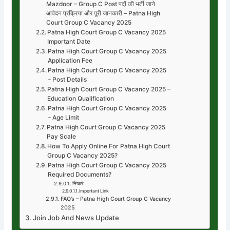
Mazdoor – Group C Post पदों की भर्ती जाने
आवेदन प्रक्रिया और पूरी जानकारी – Patna High
Court Group C Vacancy 2025
Patna High Court Group C Vacancy 2025
Important Date
Patna High Court Group C Vacancy 2025
Application Fee
Patna High Court Group C Vacancy 2025
– Post Details
Patna High Court Group C Vacancy 2025 –
Education Qualification
Patna High Court Group C Vacancy 2025
– Age Limit
Patna High Court Group C Vacancy 2025
Pay Scale
How To Apply Online For Patna High Court
Group C Vacancy 2025?
Patna High Court Group C Vacancy 2025
Required Documents?
निष्कर्ष
Important Link
FAQ’s – Patna High Court Group C Vacancy
2025
Join Job And News Update