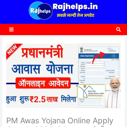
content
a
r
c
Sea
h
PM Awas Yojana Online Apply