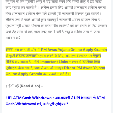
हेतु कम से कम ग्रामीण क्षेत्र में डेढ़ लाख रुपये और शहरी क्षेत्र में ढाई लाख
रुपए प्राप्त कर सकते हैं । लेकिन इसके लिए आपको ऑनलाइन आवेदन करना
होगा ऑनलाइन आवेदन कैसे करें इसकी पूरी जानकारी विस्तार हुआ बताएंगे।
लेकिन उस से पहले आपको कुछ महत्वपूर्ण जानकारी अवश्य ही जान लेना है।
प्रधानमंत्री आवास योजना के तहत गरीब व्यक्तियों को घर बनाने के लिए सरकार
उन्हें डेढ़ लाख से ढाई लाख रुपए तक दे रही है इच्छुक व्यक्ति जल्द से जल्द
आवेदन करें।
अंततः
इस तरह की और भी
PM Awas Yojana Online Apply Gramin
से जुड़ी
लेटेस्ट जानकारी
प्राप्त करने के लिए, आप इस वेबसाइट पर
रेगुलर
विजिट
कर सकते हैं। नीचे
Important Links
सेक्शन में
डायरेक्ट लिंक
प्रोवाइड
किया गया है, जहां से आप ऑनलाइन
Direct
PM Awas Yojana
Online Apply Gramin
कर सकते सकते हैं।
इन्हें भी पढ़ें (Read Also) –
UPI ATM Cash Withdrawal : अब आसानी से UPI के माध्यम से ATM
Cash Withdrawal करें, जाने पूरी प्रक्रिया?