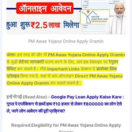
PM Awas Yojana Online Apply Gramin
अंततः
इस तरह की और भी
PM Awas Yojana Online Apply Gramin
से जुड़ी
लेटेस्ट जानकारी
प्राप्त करने के लिए, आप इस वेबसाइट पर
रेगुलर
विजिट
कर सकते हैं। नीचे
Important Links
सेक्शन में
डायरेक्ट लिंक
प्रोवाइड
किया गया है, जहां से आप ऑनलाइन
Direct
PM Awas Yojana
Online Apply Gramin
कर सकते सकते हैं।
इन्हें भी पढ़ें (Read Also) –
Google Pay Loan Apply Kaise Kare :
गूगल पे एप्लीकेशन से हाथों हाथ ₹10 हजार से लेकर ₹800000 का लोन ऐसे
ले, जाने लोन आवेदन की पूरी प्रक्रिया?
Required Elegibility for PM Awas Yojana Online Apply