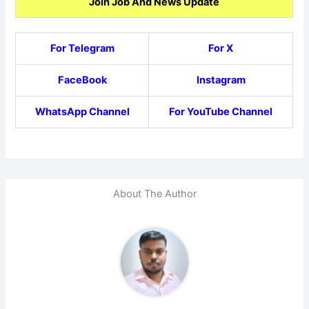
Join Job And News Update
For Telegram
For X
FaceBook
Instagram
WhatsApp Channel
For YouTube Channel
About The Author