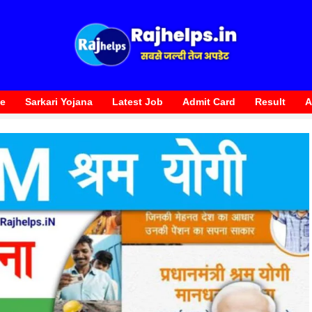
te
Sarkari Yojana
Latest Job
Admit Card
Result
A