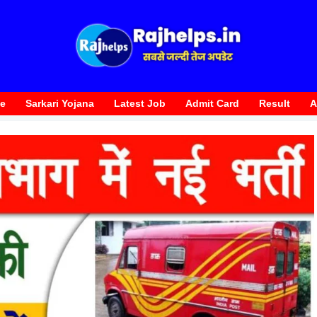
te
Sarkari Yojana
Latest Job
Admit Card
Result
A