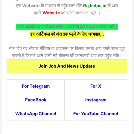
इस
Website
के माधयम से पहुँचआते रहेंगे
Rajhelps.in
तो आप
हमारे
Website
को फॉलो करना ना भूलें ।
अगर आपको यह आर्टिकल पसंद आया है तो इसे Share जरूर करें ।
इस आर्टिकल को अंत तक पढ़ने के लिए धन्यवाद,,,
नीचे दिए गए सोशल मीडिया के आइकॉन पर क्लिक करके आप हमारे साथ जुड़
सकते हैं जिससे आने वाली नई योजना की जानकारी आप तक पहुंच सके।
Join Job And News Update
For Telegram
For X
FaceBook
Instagram
WhatsApp Channel
For YouTube Channel