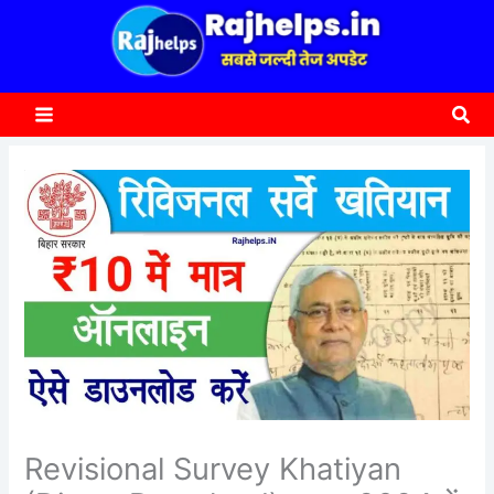
content
a
r
c
Sea
h
Revisional Survey Khatiyan