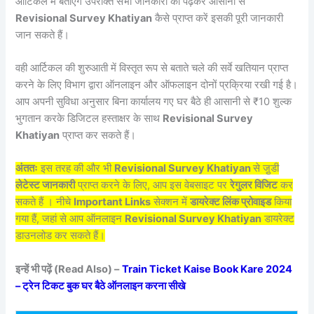
आर्टिकल में बताएंगे उपरोक्त सभी जानकारी को पढ़कर आसानी से
Revisional Survey Khatiyan
कैसे प्राप्त करें इसकी पूरी जानकारी
जान सकते हैं।
वही आर्टिकल की शुरुआती में विस्तृत रूप से बताते चले की सर्वे खतियान प्राप्त
करने के लिए विभाग द्वारा ऑनलाइन और ऑफलाइन दोनों प्रक्रिया रखी गई है।
आप अपनी सुविधा अनुसार बिना कार्यालय गए घर बैठे ही आसानी से ₹10 शुल्क
भुगतान करके डिजिटल हस्ताक्षर के साथ
Revisional Survey
Khatiyan
प्राप्त कर सकते हैं।
अंततः
इस तरह की और भी
Revisional Survey Khatiyan
से जु़डी
लेटेस्ट जानकारी
प्राप्त करने के लिए, आप इस वेबसाइट पर
रेगुलर विजिट
कर
सकते हैं । नीचे
Important Links
सेक्शन में
डायरेक्ट लिंक प्रोवाइड
किया
गया हैं, जहां से आप ऑनलाइन
Revisional Survey Khatiyan
डायरेक्ट
डाउनलोड कर सकते हैं।
इन्हें भी पढ़ें (Read Also) –
Train Ticket Kaise Book Kare 2024
– ट्रेन टिकट बुक घर बैठे ऑनलाइन करना सीखे