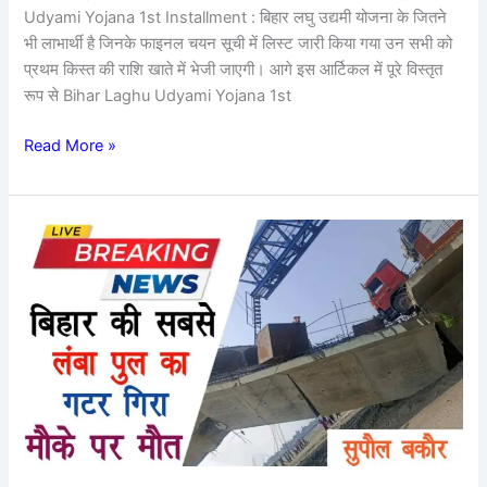
जानकारी
Udyami Yojana 1st Installment : बिहार लघु उद्यमी योजना के जितने
भी लाभार्थी है जिनके फाइनल चयन सूची में लिस्ट जारी किया गया उन सभी को
प्रथम किस्त की राशि खाते में भेजी जाएगी। आगे इस आर्टिकल में पूरे विस्तृत
रूप से Bihar Laghu Udyami Yojana 1st
Read More »
Bihar
Bridge
Collapsed
:
ब्रेकिंग
न्यूज़,
बिहार
सुपौल
बकोर
के