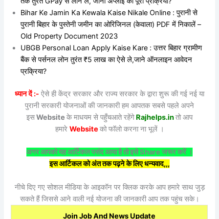
तक तुरंत GPay से लोन ले, जॉनी अप्लाई की पूरी प्रक्रिया?
Bihar Ke Jamin Ka Kewala Kaise Nikale Online : पुरानी से
पुरानी बिहार के पुस्तेनी जमीन का ओरिजिनल (केवाला) PDF में निकालें –
Old Property Document 2023
UBGB Personal Loan Apply Kaise Kare : उत्तर बिहार ग्रामीण
बैंक से पर्सनल लोन तुरंत ₹5 लाख का ऐसे ले,जाने ऑनलाइन आवेदन
प्रक्रिया?
ध्यान दें :-
ऐसे ही केंद्र सरकार और राज्य सरकार के द्वारा शुरू की गई नई या
पुरानी सरकारी योजनाओं की जानकारी हम आपतक सबसे पहले अपने
इस
Website
के माधयम से पहुँचआते रहेंगे
Rajhelps.in
तो आप
हमारे
Website
को फॉलो करना ना भूलें ।
अगर आपको यह आर्टिकल पसंद आया है तो इसे Share जरूर करें ।
इस आर्टिकल को अंत तक पढ़ने के लिए धन्यवाद,,,
नीचे दिए गए सोशल मीडिया के आइकॉन पर क्लिक करके आप हमारे साथ जुड़
सकते हैं जिससे आने वाली नई योजना की जानकारी आप तक पहुंच सके।
Join Job And News Update