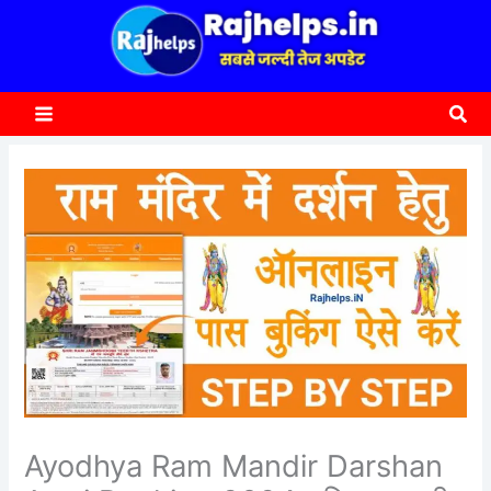
content
a
r
c
Sea
h
Ayodhya Ram Mandir Darshan