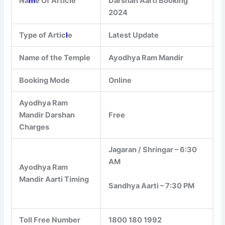
Na
m
e Of Article
Darshan Aarti Booking
2024
Type of Artic
l
e
Latest Update
Name of the Temple
Ayodhya Ram Mandir
Booking Mode
Online
Ayodhya Ram
Mandir Darshan
Free
Charges
Jagaran / Shringar – 6:30
AM
Ayodhya Ram
Mandir Aarti Timing
Sandhya Aarti – 7:30 PM
Toll Free Number
1800 180 1992