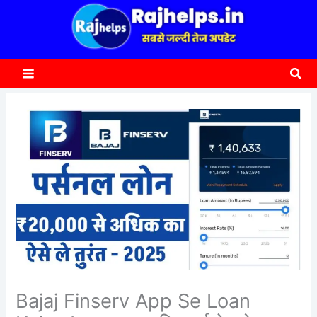
content
a
r
c
Sea
h
Bajaj Finserv App Se Loan