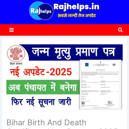
content
a
r
c
Sea
h
Bihar Birth And Death