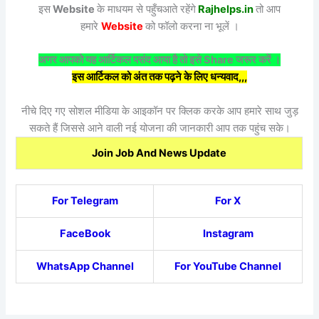
इस
Website
के माधयम से पहुँचआते रहेंगे
Rajhelps.in
तो आप
हमारे
Website
को फॉलो करना ना भूलें ।
अगर आपको यह आर्टिकल पसंद आया है तो इसे Share जरूर करें ।
इस आर्टिकल को अंत तक पढ़ने के लिए धन्यवाद,,,
नीचे दिए गए सोशल मीडिया के आइकॉन पर क्लिक करके आप हमारे साथ जुड़
सकते हैं जिससे आने वाली नई योजना की जानकारी आप तक पहुंच सके।
Join Job And News Update
For Telegram
For X
FaceBook
Instagram
WhatsApp Channel
For YouTube Channel