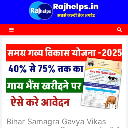
content
a
r
c
Sea
h
Bihar Samagra Gavya Vikas