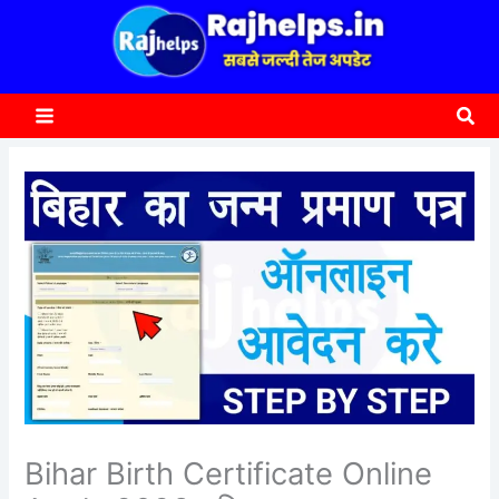
content
a
r
c
Sea
h
Bihar Birth Certificate Online