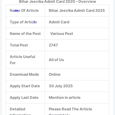
Bihar Jeevika Admit Card 2025 – Overview
Na
m
e Of Article
Bihar Jeevika Admit Card 2025
Type of Artic
l
e
Admit Card
Name of the Post
Various Post
Total Post
2747
Article Useful
All of Us
For
Download Mode
Online
Apply Start Date
30 July 2025
Apply Last Date
Mention in article
Detailed
Please Read The Article