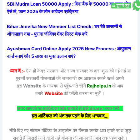
SBI Mudra Loan 50000 Apply : बिना बैंक के 50000 का मुद्रा लोन
ऐसे ले, जान 2025 के लोन आवेदन प्रक्रिया
Bihar Jeevika New Member List Check : घर बैठे आसानी से
ऑनलाइन नया – पुराना जीविका मेंबर लिस्ट चेक करें
Ayushman Card Online Apply 2025 New Process : आयुष्मान
कार्ड बनाएं और 5 लाख का मुक्त इलाज पाएं?
ध्यान दें :-
ऐसे ही केंद्र सरकार और राज्य सरकार के द्वारा शुरू की गई नई या
पुरानी सरकारी योजनाओं की जानकारी हम आपतक सबसे पहले अपने
इस
Website
के माधयम से पहुँचआते रहेंगे
Rajhelps.in
तो आप
हमारे
Website
को फॉलो करना ना भूलें ।
अगर आपको यह आर्टिकल पसंद आया है तो इसे Share जरूर करें ।
इस आर्टिकल को अंत तक पढ़ने के लिए धन्यवाद,,,
नीचे दिए गए सोशल मीडिया के आइकॉन पर क्लिक करके आप हमारे साथ जुड़
सकते हैं जिससे आने वाली नई योजना की जानकारी आप तक पहुंच सके।