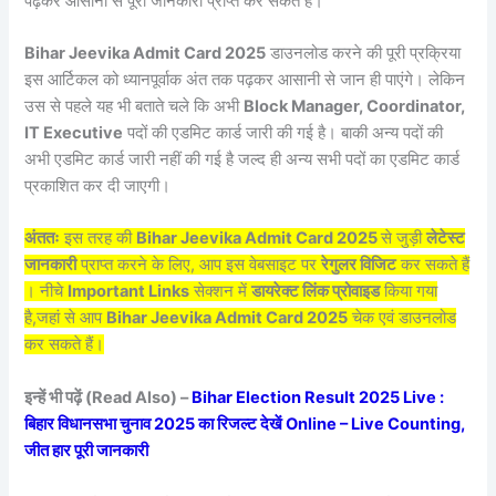
पढ़कर आसानी से पूरी जानकारी प्राप्त कर सकते हैं।
Bihar Jeevika Admit Card 2025
डाउनलोड करने की पूरी प्रक्रिया
इस आर्टिकल को ध्यानपूर्वाक अंत तक पढ़कर आसानी से जान ही पाएंगे। लेकिन
उस से पहले यह भी बताते चले कि अभी
Block Manager, Coordinator,
IT Executive
पदों की एडमिट कार्ड जारी की गई है। बाकी अन्य पदों की
अभी एडमिट कार्ड जारी नहीं की गई है जल्द ही अन्य सभी पदों का एडमिट कार्ड
प्रकाशित कर दी जाएगी।
अंततः
इस तरह की
Bihar Jeevika Admit Card 2025
से जुड़ी
लेटेस्ट
जानकारी
प्राप्त करने के लिए, आप इस वेबसाइट पर
रेगुलर विजिट
कर सकते हैं
। नीचे
Important Links
सेक्शन में
डायरेक्ट लिंक प्रोवाइड
किया गया
है,जहां से आप
Bihar Jeevika Admit Card 2025
चेक एवं डाउनलोड
कर सकते हैं।
इन्हें भी पढ़ें (Read Also) –
Bihar Election Result 2025 Live :
बिहार विधानसभा चुनाव 2025 का रिजल्ट देखें Online – Live Counting,
जीत हार पूरी जानकारी