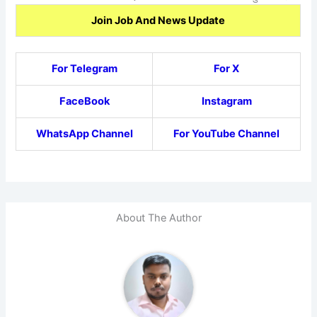
Join Job And News Update
For Telegram
For X
FaceBook
Instagram
WhatsApp Channel
For YouTube Channel
About The Author