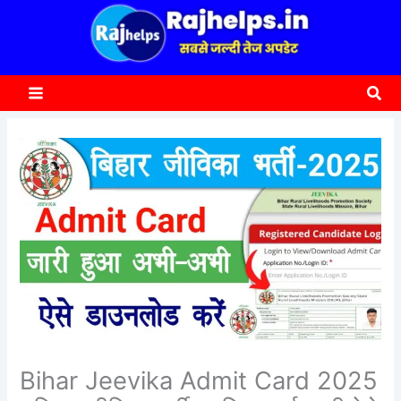
content
a
r
c
Sea
h
Bihar Jeevika Admit Card 2025