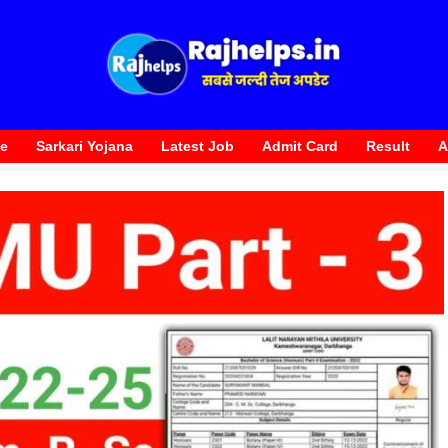
te
Sarkari Yojana
Latest Job
Admit Card
Result
A