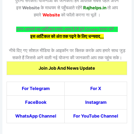
पुरानी सरकारी योजनाओं की जानकारी हम आपतक सबसे पहले अपने
इस
Website
के माधयम से पहुँचआते रहेंगे
Rajhelps.in
तो आप
हमारे
Website
को फॉलो करना ना भूलें ।
अगर आपको यह आर्टिकल पसंद आया है तो इसे Share जरूर करें ।
इस आर्टिकल को अंत तक पढ़ने के लिए धन्यवाद,,,
नीचे दिए गए सोशल मीडिया के आइकॉन पर क्लिक करके आप हमारे साथ जुड़
सकते हैं जिससे आने वाली नई योजना की जानकारी आप तक पहुंच सके।
Join Job And News Update
For Telegram
For X
FaceBook
Instagram
WhatsApp Channel
For YouTube Channel