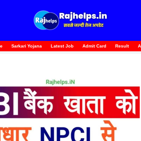
te
Sarkari Yojana
Latest Job
Admit Card
Result
A