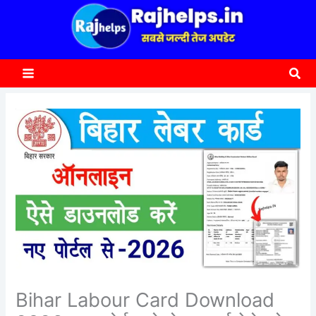
content
a
r
c
Sea
h
Bihar Labour Card Download