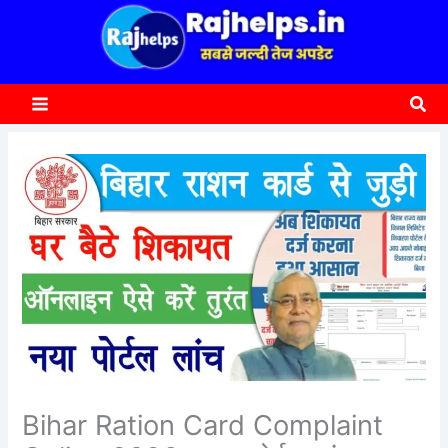
content
a
r
c
Sea
h
Bihar Ration Card Complaint