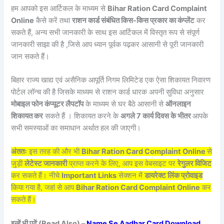
हम आपको इस आर्टिकल के माध्यम से
Bihar Ration Card Complaint
Online
कैसे करें तथा
राशन कार्ड संबंधित किस-किस प्रकार का कंप्लेंट
कर
सकते हैं, अन्य सभी जानकारी के साथ इस आर्टिकल में विस्तृत रूप से संपूर्ण
जानकारी साझा की है ,जिसे आप ध्यान पूर्वक पढ़कर आसानी से पूरी जानकारी
जान सकते हैं।
बिहार राज्य खाद्य एवं असैनिक आपूर्ति निगम लिमिटेड एक ऐसा शिकायत निवारण
पोर्टल लॉन्च की है जिसके माध्यम से राशन कार्ड धारक अपनी सुविधा अनुसार
मोबाइल फोन कंप्यूटर लैपटॉप
के माध्यम से घर बैठे आसानी से
ऑनलाइन
शिकायत कर
सकते हैं । शिकायत करने के
अगले 7 कार्य दिवस के भीतर
आपके
सभी समस्याओं का समाधान अर्थात हल की जाएगी।
अंततः
इस तरह की और भी
Bihar Ration Card Complaint Online
से
जुड़ी
लेटेस्ट जानकारी
प्राप्त करने के लिए, आप इस वेबसाइट पर
रेगुलर विजिट
कर सकते हैं। नीचे
Important Links
सेक्शन में
डायरेक्ट लिंक प्रोवाइड
किया गया है, जहां से आप
Bihar Ration Card Complaint Online
कर
सकते हैं।
इन्हें भी पढ़ें (Read Also) –
Name Se Aadhar Card Download