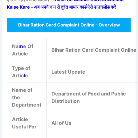
Kaise Kare – अब अपने नाम से तुरंत आधार कार्ड ऐसे डाउनलोड करें
Bihar Ration Card Complaint Online – Overview
Na
m
e Of
Bihar Ration Card Complaint Online
Article
Type of
Latest Update
Artic
l
e
Name of
Department of Food and Public
the
Distribution
Department
Article
All of Us
Useful For