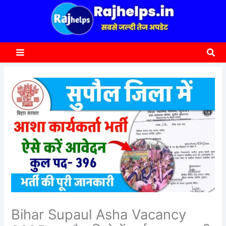
content
a
r
c
Sea
h
Bihar Supaul Asha Vacancy