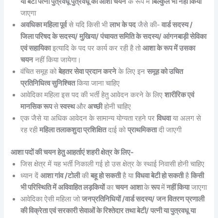
या बेटी पत्नी पुत्रवधू पुत्रवधू का आशा चयन
के रूप में
बिल्कुल भी नहीं किया
जाएगा
अवधिका महिला पूर्व
से यदि किसी भी
लाभ के पद
जैसे की-
वार्ड सदस्य /
जिला परिषद के सदस्य/ मुखिया/ पंचायत समिति के सदस्य/ आंगनबाड़ी सेविका
एवं सहायिका
इत्यादि के पद पर कार्य कर रही है तो
आशा के रूप में उसका
चयन
नहीं किया जायेगा।
वंचित समूह को
बेहतर सेवा प्रदान करने
के लिए इन
समूह को उचित
प्रतिनिधित्व सुनिश्चित
किया जाना चाहिए
आवेदिका महिला इस पद की भर्ती हेतु आवेदन करने के लिए
शारीरिक एवं
मानसिक रूप
से
स्वस्थ
और
अच्छी
होनी चाहिए
एक जैसे या अधिक आवेदन के सामान्य योग्यता रहने पर
विधवा
या अलग से
रह रही
महिला तलाकशुदा प्रशिक्षित
दाई को
प्राथमिकता
दी जाएगी
आशा पदों की चयन हेतु आहर्ताएं शहरी क्षेत्र के लिए-
जिस क्षेत्र में यह भर्ती निकाली गई हो उस क्षेत्र के स्थाई निवासी होनी चाहिए
ध्यान दें
आशा गांव /टोली
की
बहू हो सकती
है या
विधवा बेटी हो सकती
है
किसी
भी परिस्थिति में अविवाहित लड़कियों
का
चयन
आशा
के
रूप
में
नहीं किया
जाएगा
आवेदिका ऐसी महिला जो
जनप्रतिनिधियों /वार्ड सदस्य/ जन वितरण प्रणाली
की विक्रेता एवं सरकारी सेवाओं के रिश्तेदार तथा बेटी/ पत्नी या पुत्रवधू या