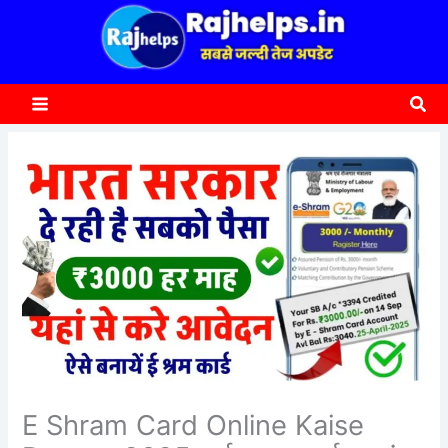
content
a
r
c
Sea
h
E Shram Card Online Kaise