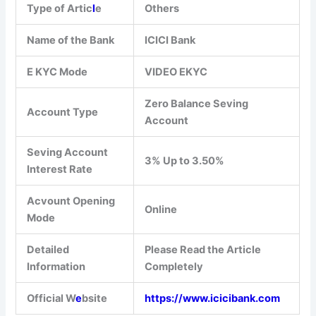
Type of Artic
l
e
Others
Name of the Bank
ICICI Bank
E KYC Mode
VIDEO EKYC
Zero Balance Seving
Account Type
Account
Seving Account
3% Up to 3.50%
Interest Rate
Acvount Opening
Online
Mode
Detailed
Please Read the Article
Information
Completely
Official W
e
bsite
https://www.icicibank.com