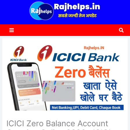
content
a
r
c
Sea
h
ICICI Zero Balance Account