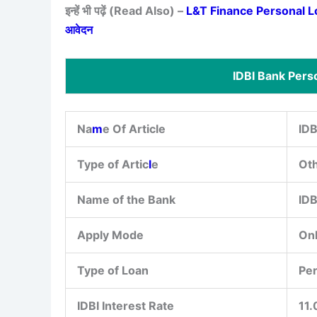
इन्हें भी पढ़ें (Read Also) –
L&T Finance Personal Loan 
आवेदन
IDBI Bank Pers
Na
m
e Of Article
IDB
Type of Artic
l
e
Ot
Name of the Bank
IDB
Apply Mode
Onl
Type of Loan
Per
IDBI Interest Rate
11