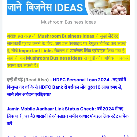
Mushroom Business Ideas
अंततः
इस तरह की
Mushroom Business Ideas
से जुड़ी
लेटेस्ट
जानकारी
प्राप्त करने के लिए, आप इस वेबसाइट पर
रेगुलर विजिट
कर सकते
हैं, नीचे
Important Links
सेक्शन में
डायरेक्ट लिंक प्रोवाइड
किया गया है,
जहां से आप
Mushroom Business Ideas
से जुड़ी और अधिक जानकारी
प्राप्त कर सकते हैं।
इन्हें भी पढ़ें (Read Also) –
HDFC Personal Loan 2024 : नए वर्ष में
बिल्कुल नए तरीके से HDFC Bank से पर्सनल लोन तुरंत 10 लाख रुपए ले,
जाने लोन आवेदन प्रक्रिया?
Jamin Mobile Aadhaar Link Status Check : वर्ष 2024 में नए
लिंक जारी, घर बैठे आसानी से ऑनलाइन जमीन आधार मोबाइल लिंक स्टेटस चेक
करें