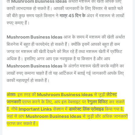
तो
Mushroom Business Ideas
अर्थात मशरूम की खेती आपके लिए
काफी लाभदायक हो सकते हैं। आपकी जानकारी के लिए विस्तार से बताते चले
की बीते कुछ समय पहले किसान ने
मात्र 45 दिन के
अंदर में मशरूम से लाखों
रुपए कमाए हैं।
Mushroom Business Ideas
आज के समय में मशरूम की खेती अर्थात
बिजनेस में बहुत ही फायदेमंद हो सकते हैं। क्योंकि इसमें आपको बहुत ही कम
जगह पर मशरूम की खेती देखने को मिल रहे हैं तथा मशरूम खेती में प्रॉफिट
अधिक है। इसलिए अगर आप एक नवयुवक है या किसान है और आप
Mushroom Business Ideas
के अंतर्गत मशरूम खेती करके महीने का
लाखों रुपए कमाना चाहते हैं तो यह आर्टिकल में बताई गई जानकारी आपके लिए
काफी महत्वपूर्ण हो सकते हैं।
अंततः
इस तरह की
Mushroom Business Ideas
से जुड़ी
लेटेस्ट
जानकारी
प्राप्त करने के लिए, आप इस वेबसाइट पर
रेगुलर विजिट
कर सकते
हैं, नीचे
Important Links
सेक्शन में
डायरेक्ट लिंक प्रोवाइड
किया गया है,
जहां से आप
Mushroom Business Ideas
से जुड़ी और अधिक जानकारी
प्राप्त कर सकते हैं।