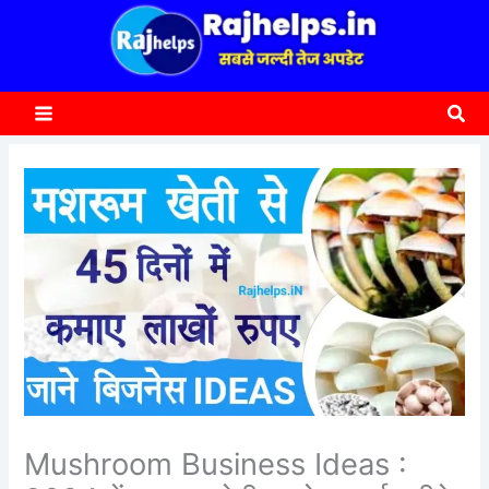
content
a
r
c
Sea
h
Mushroom Business Ideas :