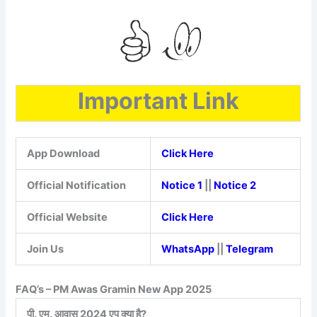
Important Link
App Download
Click Here
Official Notification
Notice 1
||
Notice 2
Official Website
Click Here
Join Us
WhatsApp
||
Telegram
FAQ’s – PM Awas Gramin New App 2025
पी. एम. आवास 2024 एप क्या है?