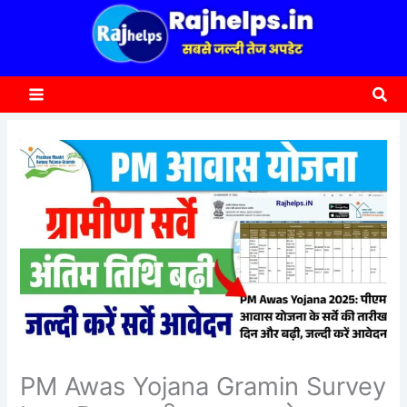
content
a
r
c
Sea
h
PM Awas Yojana Gramin Survey