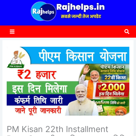
content
a
r
c
Sea
h
PM Kisan 22th Installment