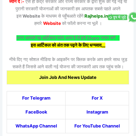
ध्यान दें :-
ऐसे ही केंद्र सरकार और राज्य सरकार के द्वारा शुरू की गई नई या
पुरानी सरकारी योजनाओं की जानकारी हम आपतक सबसे पहले अपने
इस
Website
के माधयम से पहुँचआते रहेंगे
Rajhelps.in
तो आप
हमारे
Website
को फॉलो करना ना भूलें ।
अगर आपको यह आर्टिकल पसंद आया है तो इसे Share जरूर करें ।
इस आर्टिकल को अंत तक पढ़ने के लिए धन्यवाद,,,
नीचे दिए गए सोशल मीडिया के आइकॉन पर क्लिक करके आप हमारे साथ जुड़
सकते हैं जिससे आने वाली नई योजना की जानकारी आप तक पहुंच सके।
Join Job And News Update
For Telegram
For X
FaceBook
Instagram
WhatsApp Channel
For YouTube Channel