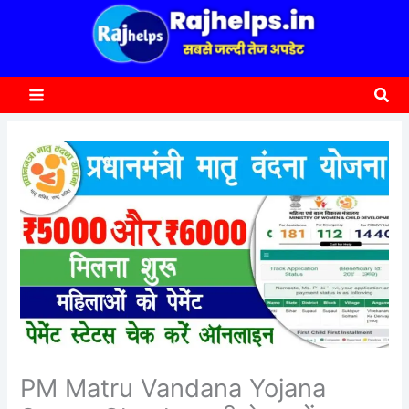
content
a
r
c
Sea
h
PM Matru Vandana Yojana