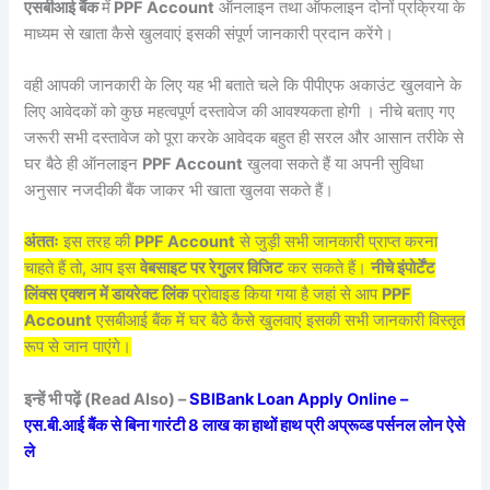
एसबीआई बैंक
में
PPF Account
ऑनलाइन तथा ऑफलाइन दोनों प्रक्रिया के
माध्यम से खाता कैसे खुलवाएं इसकी संपूर्ण जानकारी प्रदान करेंगे।
वही आपकी जानकारी के लिए यह भी बताते चले कि पीपीएफ अकाउंट खुलवाने के
लिए आवेदकों को कुछ महत्वपूर्ण दस्तावेज की आवश्यकता होगी । नीचे बताए गए
जरूरी सभी दस्तावेज को पूरा करके आवेदक बहुत ही सरल और आसान तरीके से
घर बैठे ही ऑनलाइन
PPF Account
खुलवा सकते हैं या अपनी सुविधा
अनुसार नजदीकी बैंक जाकर भी खाता खुलवा सकते हैं।
अंततः
इस तरह की
PPF Account
से जुड़ी सभी जानकारी प्राप्त करना
चाहते हैं तो, आप इस
वेबसाइट पर रेगुलर विजिट
कर सकते हैं।
नीचे इंपोर्टेंट
लिंक्स एक्शन में डायरेक्ट लिंक
प्रोवाइड किया गया है जहां से आप
PPF
Account
एसबीआई बैंक में घर बैठे कैसे खुलवाएं इसकी सभी जानकारी विस्तृत
रूप से जान पाएंगे।
इन्हें भी पढ़ें (Read Also) –
SBIBank Loan Apply Online –
एस.बी.आई बैंक से बिना गारंटी 8 लाख का हाथों हाथ प्री अप्रूव्ड पर्सनल लोन ऐसे
ले