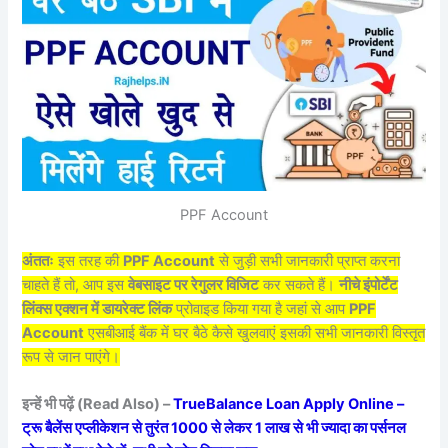
PPF Account
अंततः
इस तरह की
PPF Account
से जुड़ी सभी जानकारी प्राप्त करना
चाहते हैं तो, आप इस
वेबसाइट पर रेगुलर विजिट
कर सकते हैं।
नीचे इंपोर्टेंट
लिंक्स एक्शन में डायरेक्ट लिंक
प्रोवाइड किया गया है जहां से आप
PPF
Account
एसबीआई बैंक में घर बैठे कैसे खुलवाएं इसकी सभी जानकारी विस्तृत
रूप से जान पाएंगे।
इन्हें भी पढ़ें (Read Also) –
TrueBalance Loan Apply Online –
ट्रू बैलेंस एप्लीकेशन से तुरंत 1000 से लेकर 1 लाख से भी ज्यादा का पर्सनल