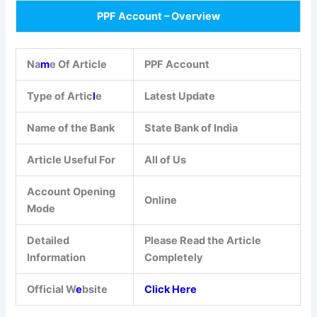
PPF Account – Overview
Na
m
e Of Article
PPF Account
Type of Artic
l
e
Latest Update
Name of the Bank
State Bank of India
Article Useful For
All of Us
Account Opening
Online
Mode
Detailed
Please Read the Article
Information
Completely
Official W
e
bsite
Click Here