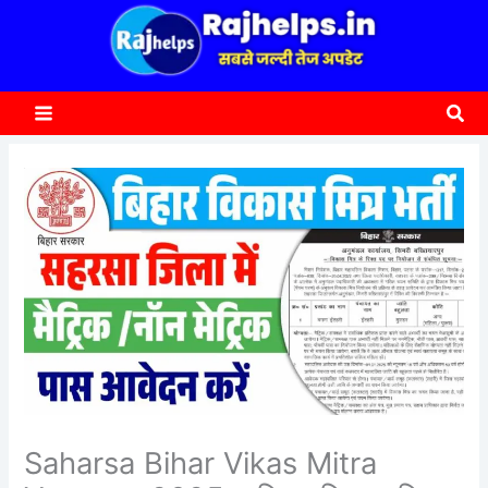
content
a
r
c
Sea
h
Saharsa Bihar Vikas Mitra