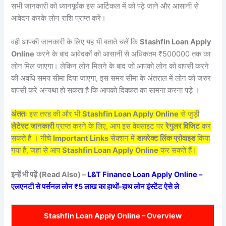
सभी जानकारी को ध्यानपूर्वक इस आर्टिकल में को पढ़े जाने और आसानी से
आवेदन करके लोन राशि प्राप्त करें।
वही आपकी जानकारी के लिए यह भी बताते चलें कि
Stashfin Loan Apply
Online
करने के बाद आवेदकों को आसानी से अधिकतम ₹500000 तक का
लोन मिल जाएगा। लेकिन लोन मिलने के बाद जो आपको लोन को वापसी करने
की अवधि समय सीमा दिया जाएगा, इस समय सीमा के अंतराल में लोन को जरुर
वापसी करें अन्यथा हो सकता है कि आपको दिक्कत का सामना करना पड़े ।
अंततः
इस तरह की और भी
Stashfin Loan Apply Online
से जुड़ी
लेटेस्ट जानकारी
प्राप्त करने के लिए, आप इस वेबसाइट पर
रेगुलर विजिट
कर
सकते हैं । नीचे
Important Links
सेक्शन में
डायरेक्ट लिंक प्रोवाइड
किया
गया है, जहां से आप
Stashfin Loan Apply Online
कर सकते हैं।
इन्हें भी पढ़ें (Read Also) –
L&T Finance Loan Apply Online –
एलएनटी से पर्सनल लोन ₹5 लाख का हाथों-हाथ लोन इंस्टेंट ऐसे ले
Stashfin Loan Apply Online
– Overview