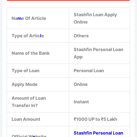
Stashfin Loan Apply
Na
m
e Of Article
Online
Type of Artic
l
e
Others
Stashfin Personal Loan
Name of the Bank
App
Type of Loan
Personal Loan
Apply Mode
Online
Amount of Loan
Instant
Transfer In?
Loan Amount
₹1000 UP to ₹5 Lakh
Stashfin Personal Loan
Official W
e
bsite