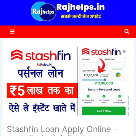
content
a
r
c
Sea
h
Stashfin Loan Apply Online –