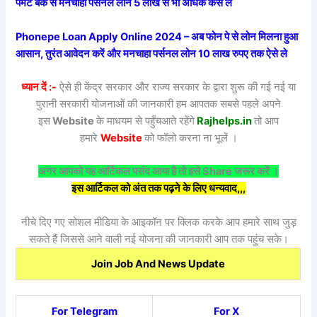
पेमेंट बैंक से मनचाहा पर्सनल लोन 5 लाख से भी अधिक कैसे लें
Phonepe Loan Apply Online 2024 – अब फोन पे से लोन मिलना हुआ
आसान, तुरंत आवेदन करें और मनचाहा पर्सनल लोन 10 लाख रुपए तक ऐसे ले
ध्यान दें :-
ऐसे ही केंद्र सरकार और राज्य सरकार के द्वारा शुरू की गई नई या
पुरानी सरकारी योजनाओं की जानकारी हम आपतक सबसे पहले अपने
इस
Website
के माधयम से पहुँचआते रहेंगे
Rajhelps.in
तो आप
हमारे
Website
को फॉलो करना ना भूलें ।
अगर आपको यह आर्टिकल पसंद आया है तो इसे Share जरूर करें ।
इस आर्टिकल को अंत तक पढ़ने के लिए धन्यवाद,,,
नीचे दिए गए सोशल मीडिया के आइकॉन पर क्लिक करके आप हमारे साथ जुड़
सकते हैं जिससे आने वाली नई योजना की जानकारी आप तक पहुंच सके।
Join Job And News Update
For Telegram
For X