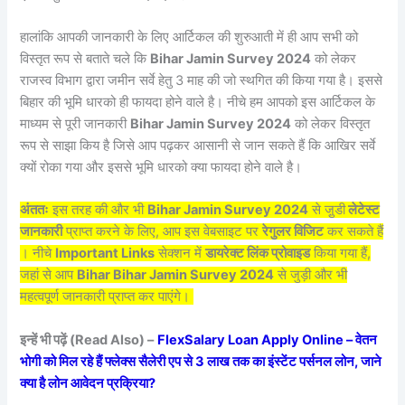
हालांकि आपकी जानकारी के लिए आर्टिकल की शुरुआती में ही आप सभी को
विस्तृत रूप से बताते चले कि
Bihar Jamin Survey 2024
को लेकर
राजस्व विभाग द्वारा जमीन सर्वे हेतु 3 माह की जो स्थगित की किया गया है। इससे
बिहार की भूमि धारको ही फायदा होने वाले है। नीचे हम आपको इस आर्टिकल के
माध्यम से पूरी जानकारी
Bihar Jamin Survey 2024
को लेकर विस्तृत
रूप से साझा किय है जिसे आप पढ़कर आसानी से जान सकते हैं कि आखिर सर्वे
क्यों रोका गया और इससे भूमि धारको क्या फायदा होने वाले है।
अंततः
इस तरह की और भी
Bihar Jamin Survey 2024
से जु़डी
लेटेस्ट
जानकारी
प्राप्त करने के लिए, आप इस वेबसाइट पर
रेगुलर विजिट
कर सकते हैं
। नीचे
Important Links
सेक्शन में
डायरेक्ट लिंक प्रोवाइड
किया गया हैं,
जहां से आप
Bihar Bihar Jamin Survey 2024
से जुड़ी और भी
महत्वपूर्ण जानकारी प्राप्त कर पाएंगे।
इन्हें भी पढ़ें (Read Also) –
FlexSalary Loan Apply Online – वेतन
भोगी को मिल रहे हैं फ्लेक्स सैलेरी एप से 3 लाख तक का इंस्टेंट पर्सनल लोन, जाने
क्या है लोन आवेदन प्रक्रिया?