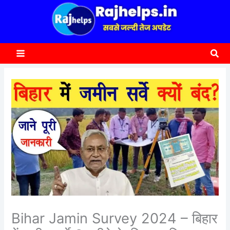
content
a
r
c
Sea
h
Bihar Jamin Survey 2024 – बिहार