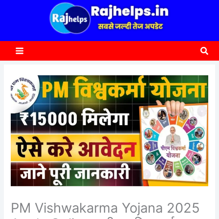
content
a
r
c
Sea
h
PM Vishwakarma Yojana 2025