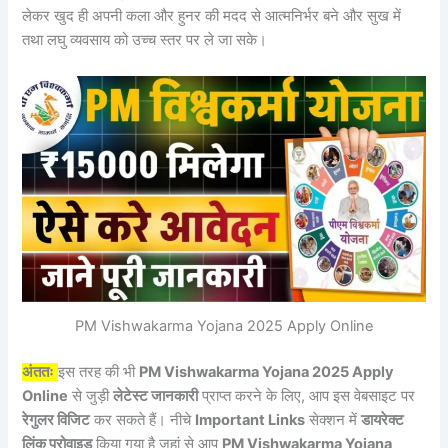
लेकर खुद ही अपनी कला और हुनर की मदद से आत्मनिर्भर बने और सुख में
तथा लघु व्यवसाय को उच्च स्तर पर ले जा सके।
PM Vishwakarma Yojana 2025 Apply Online
अंततः
इस तरह की भी
PM Vishwakarma Yojana 2025 Apply
Online
से जुड़ी
लेटेस्ट जानकारी
प्राप्त करने के लिए, आप इस वेबसाइट पर
रेगुलर विजिट
कर सकते हैं। नीचे
Important Links
सेक्शन में
डायरेक्ट
लिंक प्रोवाइड
किया गया है जहां से आप
PM Vishwakarma Yojana