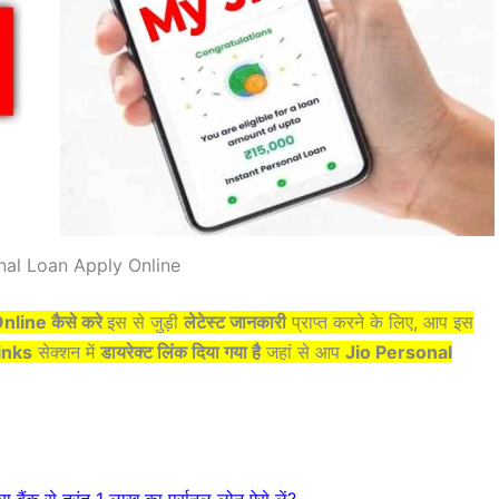
nal Loan Apply Online
line कैसे करे
इस
से जुड़ी
लेटेस्ट जानकारी
प्राप्त करने के लिए, आप इस
inks
सेक्शन में
डायरेक्ट लिंक दिया गया है
जहां से आप
Jio Personal
क से तुरंत 1 लाख का पर्सनल लोन ऐसे लें?