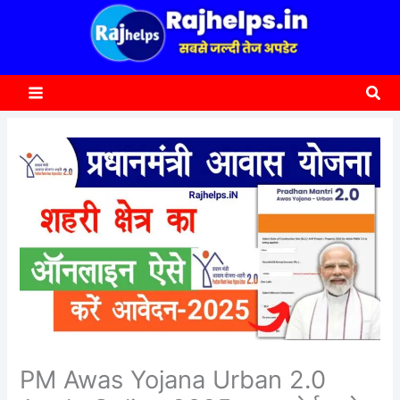
content
a
r
c
Sea
h
PM Awas Yojana Urban 2.0