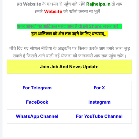
इस
Website
के माधयम से पहुँचआते रहेंगे
Rajhelps.in
तो आप
हमारे
Website
को फॉलो करना ना भूलें ।
अगर आपको यह आर्टिकल पसंद आया है तो इसे Share जरूर करें ।
इस आर्टिकल को अंत तक पढ़ने के लिए धन्यवाद,,,
नीचे दिए गए सोशल मीडिया के आइकॉन पर क्लिक करके आप हमारे साथ जुड़
सकते हैं जिससे आने वाली नई योजना की जानकारी आप तक पहुंच सके।
Join Job And News Update
For Telegram
For X
FaceBook
Instagram
WhatsApp Channel
For YouTube Channel