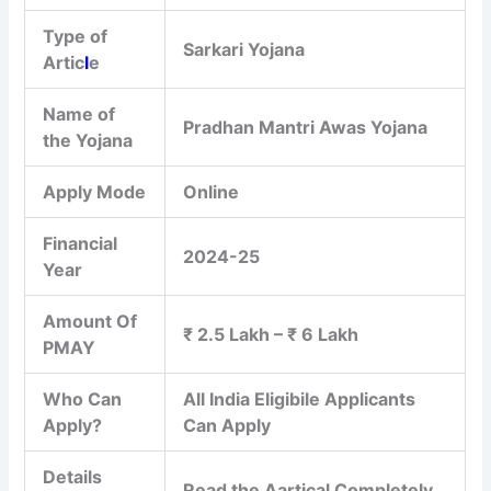
Type of
Sarkari Yojana
Artic
l
e
Name of
Pradhan Mantri Awas Yojana
the Yojana
Apply Mode
Online
Financial
2024-25
Year
Amount Of
₹ 2.5 Lakh – ₹ 6 Lakh
PMAY
Who Can
All India Eligibile Applicants
Apply?
Can Apply
Details
Read the Aartical Completely