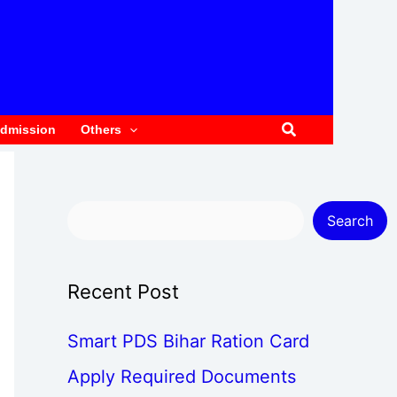
e
a
r
c
Search
dmission
Others
h
Search
Recent Post
Smart PDS Bihar Ration Card
Apply Required Documents