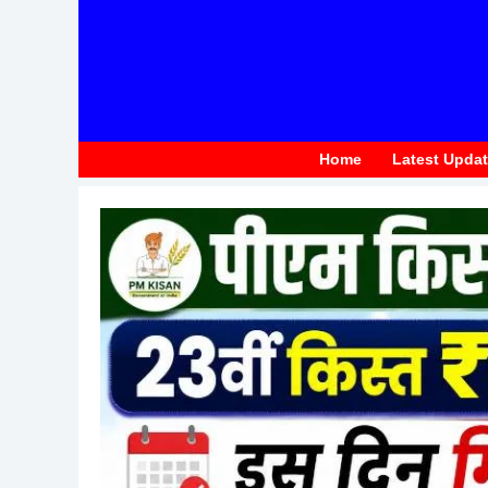
to
content
Home
Latest Upda