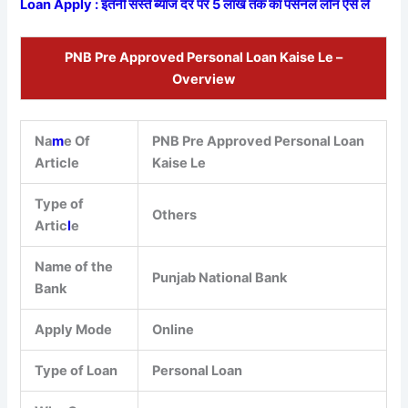
Loan Apply : इतनी सस्ते ब्याज दर पर 5 लाख तक का पर्सनल लोन ऐसे ले
PNB Pre Approved Personal Loan Kaise Le –
Overview
Na
m
e Of
PNB Pre Approved Personal Loan
Article
Kaise Le
Type of
Others
Artic
l
e
Name of the
Punjab National Bank
Bank
Apply Mode
Online
Type of Loan
Personal Loan