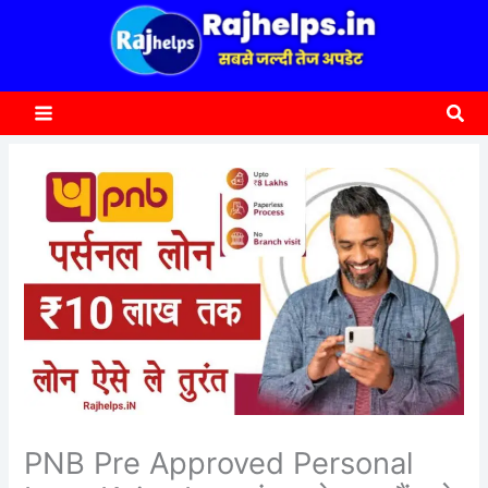
content
a
r
c
Sea
h
PNB Pre Approved Personal