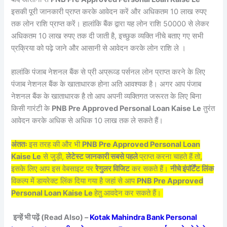
इसकी पूरी जानकारी प्राप्त करके आवेदन करें और अधिकतम 10 लाख रुपए
तक लोन राशि प्राप्त करें। हालांकि बैंक द्वारा यह लोन राशि 50000 से लेकर
अधिकतम 10 लाख रुपए तक दी जाती है, इच्छुक व्यक्ति नीचे बताए गए सभी
प्रक्रिया को पढ़े जाने और आसानी से आवेदन करके लोन राशि ले ।
हालांकि पंजाब नेशनल बैंक से प्री अप्रूव्ड पर्सनल लोन प्राप्त करने के लिए
पंजाब नेशनल बैंक के खाताधारक होना अति आवश्यक है। अगर आप पंजाब
नेशनल बैंक के खाताधारक है तो आप अपनी व्यक्तिगत जरूरत के लिए बिना
किसी गारंटी के
PNB Pre Approved Personal Loan Kaise Le
तुरंत
आवेदन करके अधिक से अधिक 10 लाख तक ले सकते हैं।
अंततः
इस तरह की और भी
PNB Pre Approved Personal Loan
Kaise Le
से जुड़ी,
लेटेस्ट जानकारी सबसे पहले
प्राप्त करना चाहते हैं तो,
इसके लिए आप इस वेबसाइट पर
रेगुलर विजिट
कर सकते हैं।
नीचे इंपॉर्टेंट लिंक
विकल्प में डायरेक्ट लिंक दिया गया है जहां से आप
PNB Pre Approved
Personal Loan Kaise Le
हेतु आवदेन कर सकते हैं।
इन्हें भी पढ़ें (Read Also) –
Kotak Mahindra Bank Personal