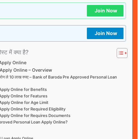
Join Now
Join Now
्ट में क्या है?
Apply Online
Apply Online – Overview
 पर्सनल लोन ले 10 लाख रुपए – Bank of Baroda Pre Approved Personal Loan
pply Online for Benefits
pply Online for Features
pply Online for Age Limit
ply Online for Required Eligibility
Apply Online for Requires Documents
proved Personal Loan Apply Online?
l Loan Apply Online