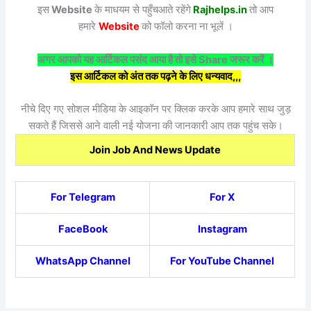
इस
Website
के माधयम से पहुँचआते रहेंगे
Rajhelps.in
तो आप
हमारे
Website
को फॉलो करना ना भूलें ।
अगर आपको यह आर्टिकल पसंद आया है तो इसे Share जरूर करें ।
इस आर्टिकल को अंत तक पढ़ने के लिए धन्यवाद,,,
नीचे दिए गए सोशल मीडिया के आइकॉन पर क्लिक करके आप हमारे साथ जुड़
सकते हैं जिससे आने वाली नई योजना की जानकारी आप तक पहुंच सके।
Join Job And News Update
For Telegram
For X
FaceBook
Instagram
WhatsApp Channel
For YouTube Channel